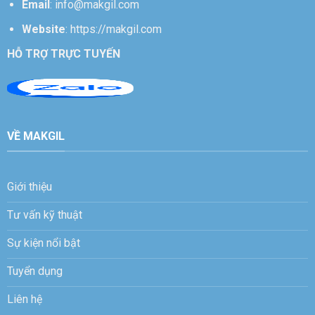
Email
:
info@makgil.com
Website
:
https://makgil.com
HỖ TRỢ TRỰC TUYẾN
Sale 1
Sale 2
Sale 3
Sale 4
VỀ MAKGIL
Giới thiệu
Tư vấn kỹ thuật
Sự kiện nổi bật
Tuyển dụng
Liên hệ