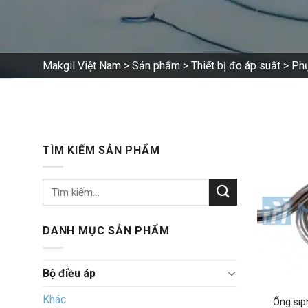
Makgil Việt Nam
>
Sản phẩm
>
Thiết bị đo áp suất
>
Phụ
Phụ kiện cho thiết bị đo áp suất
TÌM KIẾM SẢN PHẨM
Tìm
kiếm:
DANH MỤC SẢN PHẨM
Bộ điều áp
Khác
Ống sip