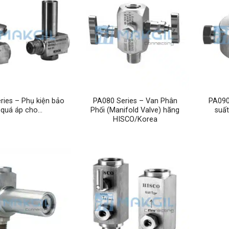
ries – Phụ kiện bảo
PA080 Series – Van Phân
PA090
 quá áp cho…
Phối (Manifold Valve) hãng
suất
HISCO/Korea