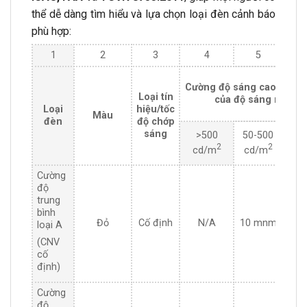
thể dễ dàng tìm hiểu và lựa chọn loại đèn cảnh báo
phù hợp:
1
2
3
4
5
6
Cường độ sáng cao nhất (
Loại tín
của độ sáng nền
Loại
hiệu/tốc
Màu
đèn
độ chớp
sáng
>500
50-500
<5
2
2
cd/m
cd/m
cd
Cường
độ
trung
bình
Đỏ
Cố định
N/A
10 mnm
10
loại A
(CNV
cố
định)
Cường
độ