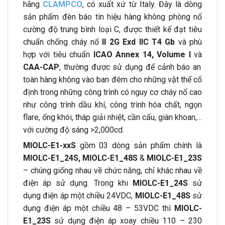
hãng
CLAMPCO
, có xuất xứ từ Italy. Đây là dòng
sản phẩm đèn báo tín hiệu hàng không phòng nổ
cường độ trung bình loại C, được thiết kế đạt tiêu
chuẩn chống cháy nổ
II 2G Exd IIC T4 Gb
và phù
hợp với tiêu chuẩn
ICAO Annex 14, Volume I
và
CAA-CAP
, thường được sử dụng để cảnh báo an
toàn hàng không vào ban đêm cho những vật thể cố
định trong những công trình có nguy cơ cháy nổ cao
như công trình dầu khí, công trình hóa chất, ngọn
flare, ống khói, tháp giải nhiệt, cần cẩu, giàn khoan,…
với cường độ sáng >2,000cd.
MIOLC-E1-xxS
gồm 03 dòng sản phẩm chính là
MIOLC-E1_24S, MIOLC-E1_48S
&
MIOLC-E1_23S
– chúng giống nhau về chức năng, chỉ khác nhau về
điện áp sử dụng. Trong khi
MIOLC-E1_24S
sử
dụng điện áp một chiều 24VDC,
MIOLC-E1_48S
sử
dụng điện áp một chiều 48 – 53VDC thì
MIOLC-
E1_23S
sử dụng điện áp xoay chiều 110 – 230