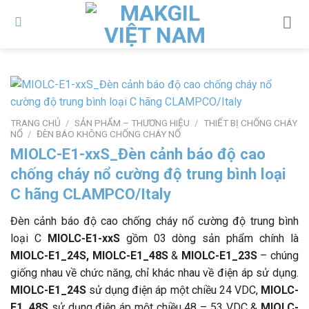
Bỏ
qua
nội
dung
TRANG CHỦ
/
SẢN PHẨM – THƯƠNG HIỆU
/
THIẾT BỊ CHỐNG CHÁY
NỔ
/
ĐÈN BÁO KHÔNG CHỐNG CHÁY NỔ
MIOLC-E1-xxS_Đèn cảnh báo độ cao
chống cháy nổ cường độ trung bình loại
C hãng CLAMPCO/Italy
Đèn cảnh báo độ cao chống cháy nổ cường độ trung bình
loại C
MIOLC-E1-xxS
gồm 03 dòng sản phẩm chính là
MIOLC-E1_24S, MIOLC-E1_48S
&
MIOLC-E1_23S
– chúng
giống nhau về chức năng, chỉ khác nhau về điện áp sử dụng.
MIOLC-E1_24S
sử dụng điện áp một chiều 24 VDC,
MIOLC-
E1_48S
sử dụng điện áp một chiều 48 – 53 VDC &
MIOLC-