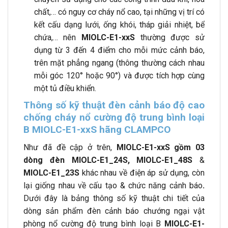
chất,… có nguy cơ cháy nổ cao, tại những vị trí có
kết cấu dạng lưới, ống khói, tháp giải nhiệt, bể
chứa,… nên
MIOLC-E1-xxS
thường được sử
dụng từ 3 đến 4 điểm cho mỗi mức cảnh báo,
trên mặt phẳng ngang (thông thường cách nhau
mỗi góc 120° hoặc 90°) và được tích hợp cùng
một tủ điều khiển.
Thông số kỹ thuật đèn cảnh báo độ cao
chống cháy nổ cường độ trung bình loại
B
MIOLC-E1-xxS hãng CLAMPCO
Như đã đề cập ở trên,
MIOLC-E1-xxS gồm 03
dòng đèn MIOLC-E1_24S, MIOLC-E1_48S
&
MIOLC-E1_23S
khác nhau về điện áp sử dụng, còn
lại giống nhau về cấu tạo & chức năng cảnh báo
.
Dưới đây là bảng thông số kỹ thuật chi tiết của
dòng sản phẩm đèn cảnh báo chướng ngại vật
phòng nổ cường độ trung bình loại B
MIOLC-E1-