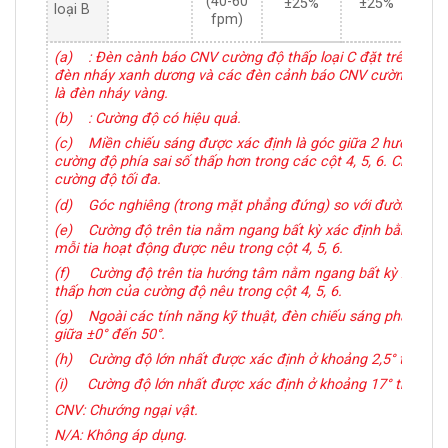
(40-60
±25%
±25%
±2
loại B
fpm)
(a)
: Đèn cành báo CNV cường độ thấp loại C đặt trên phươ
đèn nháy xanh dương và các đèn cảnh báo CNV cường độ thấp
là đèn nháy vàng.
(b)
: Cường độ có hiệu quả.
(c)
Miền chiếu sáng được xác định là góc giữa 2 hướng tr
cường độ phía sai số thấp hơn trong các cột 4, 5, 6. Chùm ti
cường độ tối đa.
(d)
Góc nghiêng (trong mặt phẳng đứng) so với đường nằm
(e)
Cường độ trên tia nằm ngang bất kỳ xác định bằng tỷ lệ
mỗi tia hoạt động được nêu trong cột 4, 5, 6.
(f)
Cường độ trên tia hướng tâm nằm ngang bất kỳ xác định 
thấp hơn của cường độ nêu trong cột 4, 5, 6.
(g)
Ngoài các tính năng kỹ thuật, đèn chiếu sáng phải có 
giữa ±0° đến 50°.
(h)
Cường độ lớn nhất được xác định ở khoảng 2,5° thẳng 
(i)
Cường độ lớn nhất được xác định ở khoảng 17° thẳng đ
CNV: Chướng ngại vật.
N/A: Không áp dụng.