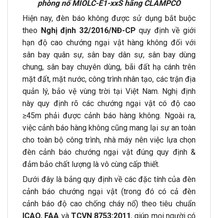
phòng nổ
MIOLC-E1-xxS
hãng CLAMPCO
Hiện nay, đèn báo không được sử dụng bắt buộc
theo
Nghị định 32/2016/NĐ-CP
quy định về giới
hạn độ cao chướng ngại vật hàng không đối với
sân bay quân sự, sân bay dân sự, sân bay dùng
chung, sân bay chuyên dùng, bãi đất hạ cánh trên
mặt đất, mặt nước, công trình nhân tạo, các trận địa
quản lý, bảo vệ vùng trời tại Việt Nam. Nghị định
này quy định rõ các chướng ngại vật có độ cao
≥45m phải được cảnh báo hàng không. Ngoài ra,
việc cảnh báo hàng không cũng mang lại sự an toàn
cho toàn bộ công trình, nhà máy nên việc lựa chọn
đèn cảnh báo chướng ngại vật đúng quy định &
đảm bảo chất lượng là vô cùng cấp thiết.
Dưới đây là bảng quy định về các đặc tính của đèn
cảnh báo chướng ngại vật (trong đó có cả đèn
cảnh báo độ cao chống cháy nổ) theo tiêu chuẩn
ICAO, FAA
và
TCVN 8753:2011
, giúp mọi người có