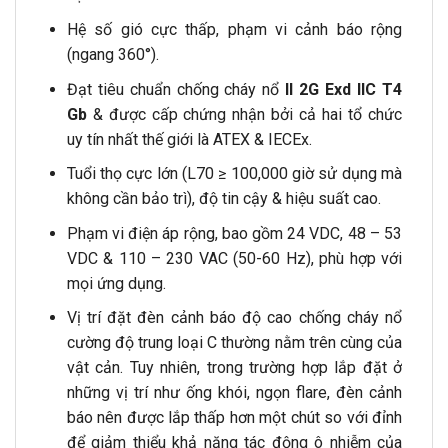
Hệ số gió cực thấp, phạm vi cảnh báo rộng
(ngang 360°).
Đạt tiêu chuẩn chống cháy nổ
II 2G Exd IIC T4
Gb
& được cấp chứng nhận bởi cả hai tổ chức
uy tín nhất thế giới là ATEX & IECEx.
Tuổi thọ cực lớn (L70 ≥ 100,000 giờ sử dụng mà
không cần bảo trì), độ tin cậy & hiệu suất cao.
Phạm vi điện áp rộng, bao gồm 24 VDC, 48 – 53
VDC & 110 – 230 VAC (50-60 Hz), phù hợp với
mọi ứng dụng.
Vị trí đặt đèn cảnh báo độ cao chống cháy nổ
cường độ trung loại C thường nằm trên cùng của
vật cản. Tuy nhiên, trong trường hợp lắp đặt ở
những vị trí như ống khói, ngọn flare, đèn cảnh
báo nên được lắp thấp hơn một chút so với đỉnh
để giảm thiểu khả năng tác động ô nhiễm của