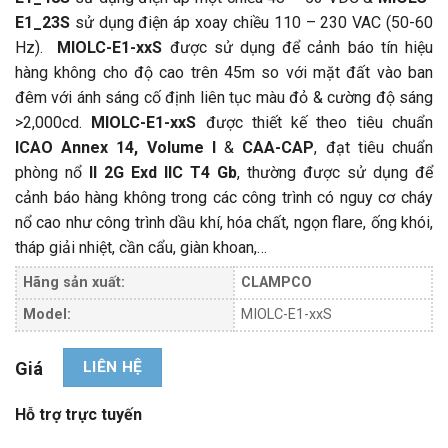
E1_23S
sử dụng điện áp xoay chiều 110 – 230 VAC (50-60
Hz).
MIOLC-E1-xxS
được sử dụng để cảnh báo tín hiệu
hàng không cho độ cao trên 45m so với mặt đất vào ban
đêm với ánh sáng cố định liên tục màu đỏ & cường độ sáng
>2,000cd.
MIOLC-E1-xxS
được thiết kế theo tiêu chuẩn
ICAO Annex 14, Volume I
&
CAA-CAP
, đạt tiêu chuẩn
phòng nổ
II 2G Exd IIC T4 Gb
, thường được sử dụng để
cảnh báo hàng không trong các công trình có nguy cơ cháy
nổ cao như công trình dầu khí, hóa chất, ngọn flare, ống khói,
tháp giải nhiệt, cần cẩu, giàn khoan,…
Hãng sản xuất:
CLAMPCO
Model:
MIOLC-E1-xxS
LIÊN HỆ
Giá
Hỗ trợ trực tuyến