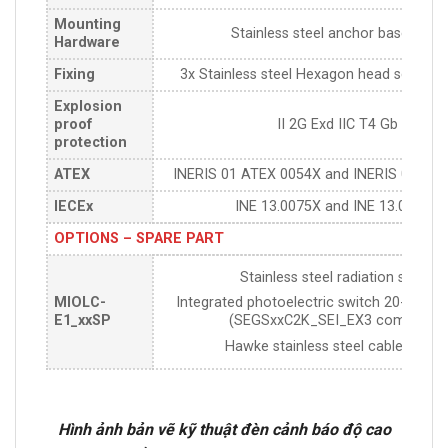
Mounting
Stainless steel anchor basement
Hardware
Fixing
3x Stainless steel Hexagon head screws
Explosion
proof
II 2G Exd IIC T4 Gb
protection
ATEX
INERIS 01 ATEX 0054X and INERIS 08 AT
IECEx
INE 13.0075X and INE 13.0060X
OPTIONS – SPARE PART
Stainless steel radiation shield
MIOLC-
Integrated photoelectric switch 20-3000 Lu
E1_xxSP
(SEGSxxC2K_SEI_EX3 compliant)
Hawke stainless steel cable gland
Hình ảnh bản vẽ kỹ thuật đèn cảnh báo độ cao