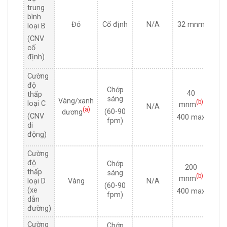
trung
bình
3
Đỏ
Cố định
N/A
32 mnm
loại B
m
(CNV
cố
định)
Cường
độ
4
Chớp
40
thấp
sáng
mn
Vàng/xanh
(b)
loại C
mnm
N/A
(a)
(60-90
dương
40
(CNV
400 max
fpm)
m
di
động)
Cường
độ
20
Chớp
200
thấp
sáng
mn
(b)
mnm
loại D
Vàng
N/A
(60-90
40
(xe
400 max
fpm)
m
dẫn
đường)
Cường
Chớp