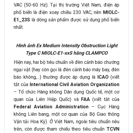
VAC (50-60 Hz). Tại thị trường Việt Nam, điện áp
phổ biến là điện xoay chiều 230 VAC, nên
MIOLC-
E1_23S
là dòng sản phẩm được sử dụng phổ biến
nhất.
Hình ảnh
Ex Medium Intensity Obstruction Light
Type C
MIOLC-E1-xxS
hãng CLAMPCO
Hiện nay, hai bộ tiêu chuẩn về đèn cảnh báo chướng
ngại vật (hay còn gọi là đèn cảnh báo máy bay, đèn
báo không,…) thường được áp dụng là
ICAO
(viết
tắt của
International Civil Aviation Organization
– Tổ chức Hàng không Dân dụng Quốc tế, một cơ
quan của Liên Hiệp Quốc) và
FAA
(viết tắt của
Federal Aviation Administration
– Cục Hàng
không Liên bang, một cơ quan của Bộ Giao thông
Vận tải Hoa Kỳ). Ở Việt Nam, ngoài tiêu chuẩn nêu
trên, còn được tham chiếu theo tiêu chuẩn
TCVN