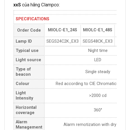
xxS
của hãng Clampco:
SPECIFICATIONS
MIOLC-E1_24S
MIOLC-E1_48S
MIOL
Order Code
Lamp ID
SEGS24C2K_EX3
SEGS48CK_EX3
SEGS2
Typical use
Night time
Light source
LED
Type of
Single steady
beacon
Colour
Red according to CIE Chromaticity Bou
Light
>2000 cd
Intensity
Horizontal
360°
coverage
Alarm
Alarm remotization with dry conta
Management