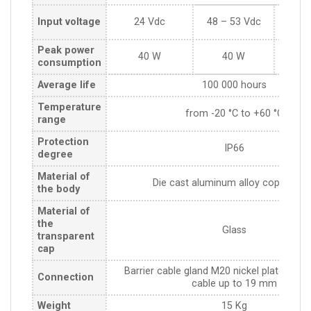
110 –
Input voltage
24 Vdc
48 – 53 Vdc
(50
Peak power
40 W
40 W
consumption
Average life
100 000 hours
Temperature
from -20 °C to +60 °C
range
Protection
IP66
degree
Material of
Die cast aluminum alloy copper fre
the body
Material of
the
Glass
transparent
cap
Barrier cable gland M20 nickel plated suit
Connection
cable up to 19 mm
Weight
15 Kg