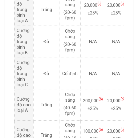
độ
(b)
(b)
sáng
20,000
20,000
2,00
trung
Trắng
(20-60
±25%
±25%
±2
bình
fpm)
loại A
Cường
Chớp
độ
sáng
200
trung
Đỏ
N/A
N/A
(20-60
±2
bình
fpm)
loại B
Cường
độ
200
trung
Đỏ
Cố định
N/A
N/A
±2
bình
loại C
Chớp
Cường
(b)
(b)
sáng
200,000
20,000
2,00
độ cao
Trắng
(40-60
±25%
±25%
±2
loại A
fpm)
Chớp
Cường
(b)
(b)
sáng
100,000
20,000
2,00
độ cao
Trắng