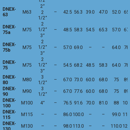
1/2”
2”
DNEX-
M63
–
42.5
56.3
39.0
47.0
52.0
65
2
63
1/2”
2
DNEX-
1/2”
M75
–
48.5
58.3
54.5
65.3
57.0
67
75a
3”
2
DNEX-
1/2”
M75
–
57.0
69.0
–
–
64.0
78
75b
3”
2
DNEX-
1/2”
M75
–
54.5
68.2
48.5
58.3
64.0
78
75
3”
DNEX-
3
M80
–
67.0
73.0
60.0
68.0
75
89
80
1/2”
DNEX-
3
M90
–
67.0
77.6
60.0
68.0
75
89
90
1/2”
DNEX-
M100
4”
–
76.5
91.6
70.0
81.0
88
104
100
DNEX-
M115
–
–
86.0
100.0
–
–
99.0
113
115
DNEX-
M130
–
–
98.0
113.0
–
–
110.0
125
130