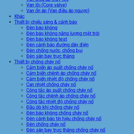
Van lõi (Core valve)
Van ổn áp (Van điều áp ngược)
Khác
Thiết bị chiếu sáng & cảnh báo
Đèn báo không
Đèn báo không năng lượng mặt trời
Đèn báo không test
Đèn cảnh báo đường dây điện
Đèn chống nước, chống bụi
Đèn sân bay trực thăng
Thiết bị chống cháy nổ
Cảm biến áp suất chống cháy nổ
Cảm biến chênh áp chống cháy nổ
Cảm biến nhiệt độ chống cháy nổ
Can nhiệt chống cháy nổ
Công tắc áp suất chống cháy nổ
Công tắc chênh áp chống cháy nổ
Công tắc nhiệt độ chống cháy nổ
Đầu dò khí chống cháy nổ
Đèn báo không chống cháy nổ
Đèn cảnh báo tín hiệu chống cháy nổ
Đèn chống cháy nổ
Đèn sân bay trực thăng chống cháy nổ