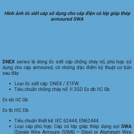
Hình ảnh ốc siết cáp sử dụng cho cáp điện có lớp giáp thép
armoured SWA
Thông số kỹ thuật ốc siết cáp phòng nổ
DNEX series hãng Dong-A
Bestech/Korea
DNEX
series là dòng ốc siết cáp chống cháy nổ, phù hợp sử
dụng cho cáp armoured, có những đặc điểm kỹ thuật cơ bản
sau đây:
Loại ốc siết cáp: DNEX / E1FW.
Tiêu chuẩn chống cháy nổ: II 2GD Ex db IIC Gb
Ex eb IIC Gb
Ex tb IIIC Db
Tiêu chuẩn thiết kế: IEC 62444, EN62444.
Loại cáp phù hợp: Cáp có lớp giáp thép dạng sợi
SWA
(Single Wire Armoure (SWA) – Steel or Aluminum Wire