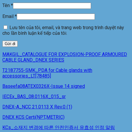
Tên
*
Email
*
Lưu tên của tôi, email, và trang web trong trình duyệt này
cho lần bình luận kế tiếp của tôi.
MAKGIL_CATALOGUE FOR EXPLOSION-PROOF ARMOURED
CABLE GLAND_DNEX SERIES
T2187755-SMK_PDA for Cable glands with
accessories_LT[78485]
Baseefa08ATEX0326X-Issue 14 signed
IECEx_BAS_08.0116X_015_sr
DNEX-A_NCC 21.0113 X Rev.0 (1)
DNEX KCS Certi(NPT,METRIC)
KCs_소재지 변경에 따른 안전인증서 유효성 인정 알림