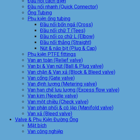
Đầu nối cách điện
Đầu nối nhanh (Quick Connector)
Ống Tubing
Phụ kiện ống tubing
Đầu nối bốn ngả (Cross)
Đầu nối chữ T (Tees)
Đầu nối co chữ L (Elbow)
Đầu nối thẳng (Straight)
Nút & nắp bịt (Plug & Cap)
Phụ kiện PTFE fittings
Van an toàn (Relief valve)
Van bi & Van nút (Ball & Plug valve)
Van chặn & Van xả (Block & Bleed valve)
Van cổng (Gate valve)
Van định lượng (Metering valve)
Van hạn chế lưu lượng (Excess flow valve)
Van kim (Needle valve)
Van một chiều (Check valve)
Van phân phối & cô lập (Manifold valve)
Van xả (Bleed valve)
Valve & Phụ Kiện Đường Ống
Mặt bích
Van công nghiệp