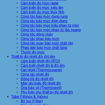
Cảm biến đo mức radar
Cảm biến đo mức siêu âm
Cảm biến đo mức thủy tĩnh
Công tắc báo mức dạng rung
Công tắc báo mức điện dung
Công tắc báo mức kiểu phao từ mini
Công tắc báo mức phao từ lắp ngang
Công tắc dòng chảy
Công tắc phao báo mức
Công tắc xoay báo mức chất rắn
Phao dây báo mức chất lỏng
Thước đo mức
Thiết bị đo nhiệt độ, Độ ẩm
Cảm biến nhiệt độ (RTD)
Cảm biến nhiệt độ & độ ẩm
Can nhiệt (Thermocouple)
Công tắc nhiệt độ
Đồng hồ đo nhiệt độ
Máy ghi biểu đồ nhiệt độ
Ống bảo vệ (Thermowell)
Phụ kiện cho thiết bị đo nhiệt độ
Tube Fittings & Valves
Bộ lọc (Filter)