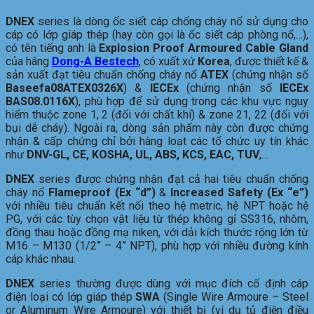
DNEX
series là dòng ốc siết cáp chống cháy nổ sử dụng cho
cáp có lớp giáp thép (hay còn gọi là ốc siết cáp phòng nổ,…),
có tên tiếng anh là
Explosion Proof Armoured Cable Gland
của hãng
Dong-A Bestech
, có xuất xứ
Korea
, được thiết kế &
sản xuất đạt tiêu chuẩn chống cháy nổ
ATEX
(chứng nhận số
Baseefa08ATEX0326X
) &
IECEx
(chứng nhận số
IECEx
BAS08.0116X
), phù hợp để sử dụng trong các khu vực nguy
hiểm thuộc zone 1, 2 (đối với chất khí) & zone 21, 22 (đối với
bụi dễ cháy). Ngoài ra, dòng sản phẩm này còn được chứng
nhận & cấp chứng chỉ bởi hàng loạt các tổ chức uy tín khác
như
DNV-GL, CE, KOSHA, UL, ABS, KCS, EAC, TUV
,…
DNEX
series được chứng nhận đạt cả hai tiêu chuẩn chống
cháy nổ
Flameproof (Ex “d”)
&
Increased Safety (Ex “e”)
với nhiều tiêu chuẩn kết nối theo hệ metric, hệ NPT hoặc hệ
PG, với các tùy chọn vật liệu từ thép không gỉ SS316, nhôm,
đồng thau hoặc đồng mạ niken, với dải kích thước rộng lớn từ
M16 – M130 (1/2” – 4” NPT), phù hợp với nhiều đường kính
cáp khác nhau.
DNEX
series thường được dùng với mục đích cố định cáp
điện loại có lớp giáp thép
SWA
(Single Wire Armoure – Steel
or Aluminum Wire Armoure) với thiết bị (ví dụ tủ điện điều