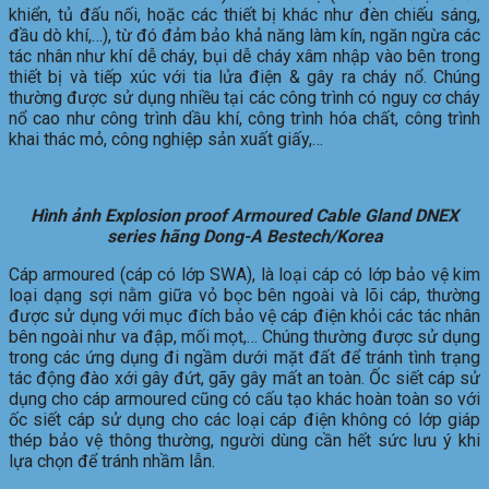
khiển, tủ đấu nối, hoặc các thiết bị khác như đèn chiếu sáng,
đầu dò khí,…), từ đó đảm bảo khả năng làm kín, ngăn ngừa các
tác nhân như khí dễ cháy, bụi dễ cháy xâm nhập vào bên trong
thiết bị và tiếp xúc với tia lửa điện & gây ra cháy nổ. Chúng
thường được sử dụng nhiều tại các công trình có nguy cơ cháy
nổ cao như công trình dầu khí, công trình hóa chất, công trình
khai thác mỏ, công nghiệp sản xuất giấy,…
Hình ảnh Explosion proof Armoured Cable Gland DNEX
series hãng Dong-A Bestech/Korea
Cáp armoured (cáp có lớp SWA), là loại cáp có lớp bảo vệ kim
loại dạng sợi nằm giữa vỏ bọc bên ngoài và lõi cáp, thường
được sử dụng với mục đích bảo vệ cáp điện khỏi các tác nhân
bên ngoài như va đập, mối mọt,… Chúng thường được sử dụng
trong các ứng dụng đi ngầm dưới mặt đất để tránh tình trạng
tác động đào xới gây đứt, gãy gây mất an toàn. Ốc siết cáp sử
dụng cho cáp armoured cũng có cấu tạo khác hoàn toàn so với
ốc siết cáp sử dụng cho các loại cáp điện không có lớp giáp
thép bảo vệ thông thường, người dùng cần hết sức lưu ý khi
lựa chọn để tránh nhầm lẫn.