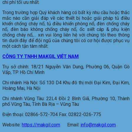
chi phí tối ưu nhất.
Trong trường hợp Quý khách hàng có bất kỳ nhu cầu hoặc thắc
mắc nào cần giải đáp về các thiết bị hoặc giải pháp tủ điều
khiển chống cháy nổ, tủ điều khiển phòng nổ, đèn chống cháy
nổ, đèn báo không chống cháy nổ, ốc siết cáp & phụ kiện
chống cháy nổ,… xin vui lòng liên hệ với chúng tôi theo thông
tin dưới đây để đội ngũ của chúng tôi có cơ hội được phục vụ
một cách tận tâm nhất:
CÔNG TY TNHH MAKGIL VIỆT NAM
Trụ sở chính: 18/21 Nguyễn Văn Dung, Phường 06, Quận Gò
Vấp, TP. Hồ Chí Minh
Chi nhánh Hà Nội: Số 130 D4 Khu đô thị mới Đại Kim, Đại Kim,
Hoàng Mai, Hà Nội
Chi nhánh Vũng Tàu: 22L4 Đồi 2 Bình Giã, Phường 10, Thành
phố Vũng Tàu, Tỉnh Bà Rịa – Vũng Tàu
Điện thoại: 02866-572-704 Fax: 02822-026-775
Website:
https://makgil.com
Email:
info@makgil.com