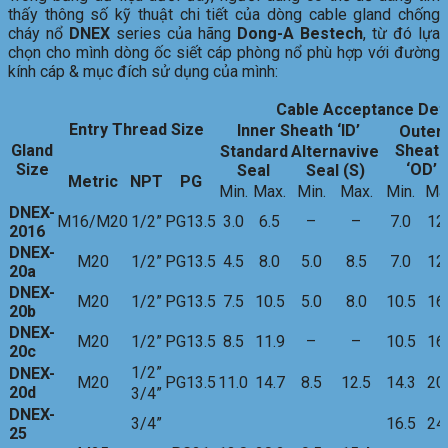
thấy thông số kỹ thuật chi tiết của dòng cable gland chống
cháy nổ
DNEX
series của hãng
Dong-A Bestech
, từ đó lựa
chọn cho mình dòng ốc siết cáp phòng nổ phù hợp với đường
kính cáp & mục đích sử dụng của mình:
Cable
Acceptance
Det
Entry Thread
Size
Inner
Sheath
‘ID’
Outer
Gland
Sheath
Standard
Alternavive
Size
‘OD’
Seal
Seal (S)
Metric
NPT
PG
Min.
Max.
Min.
Max.
Min.
Ma
DNEX-
M16/M20
1/2”
PG13.5
3.0
6.5
–
–
7.0
12
2016
DNEX-
M20
1/2”
PG13.5
4.5
8.0
5.0
8.5
7.0
12
20a
DNEX-
M20
1/2”
PG13.5
7.5
10.5
5.0
8.0
10.5
16
20b
DNEX-
M20
1/2”
PG13.5
8.5
11.9
–
–
10.5
16
20c
1/2”
DNEX-
M20
PG13.5
11.0
14.7
8.5
12.5
14.3
20
20d
3/4”
DNEX-
3/4”
16.5
24
25