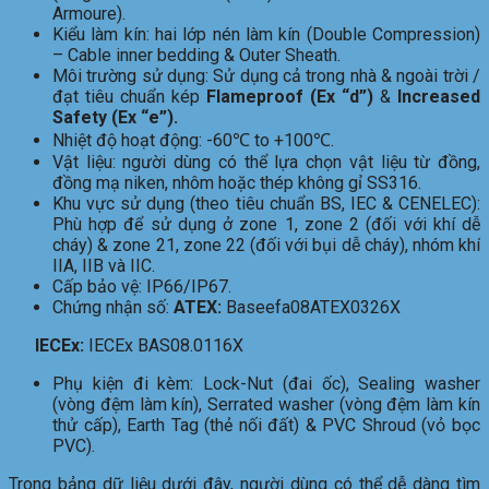
Armoure).
Kiểu làm kín: hai lớp nén làm kín (Double Compression)
– Cable inner bedding & Outer Sheath.
Môi trường sử dụng: Sử dụng cả trong nhà & ngoài trời /
đạt tiêu chuẩn kép
Flameproof (Ex “d”)
&
Increased
Safety (Ex “e”).
Nhiệt độ hoạt động: -60℃ to +100℃.
Vật liệu: người dùng có thể lựa chọn vật liệu từ đồng,
đồng mạ niken, nhôm hoặc thép không gỉ SS316.
Khu vực sử dụng (theo tiêu chuẩn BS, IEC & CENELEC):
Phù hợp để sử dụng ở zone 1, zone 2 (đối với khí dễ
cháy) & zone 21, zone 22 (đối với bụi dễ cháy), nhóm khí
IIA, IIB và IIC.
Cấp bảo vệ: IP66/IP67.
Chứng nhận số:
ATEX:
Baseefa08ATEX0326X
IECEx:
IECEx BAS08.0116X
Phụ kiện đi kèm: Lock-Nut (đai ốc), Sealing washer
(vòng đệm làm kín), Serrated washer (vòng đệm làm kín
thử cấp), Earth Tag (thẻ nối đất) & PVC Shroud (vỏ bọc
PVC).
Trong bảng dữ liệu dưới đây, người dùng có thể dễ dàng tìm