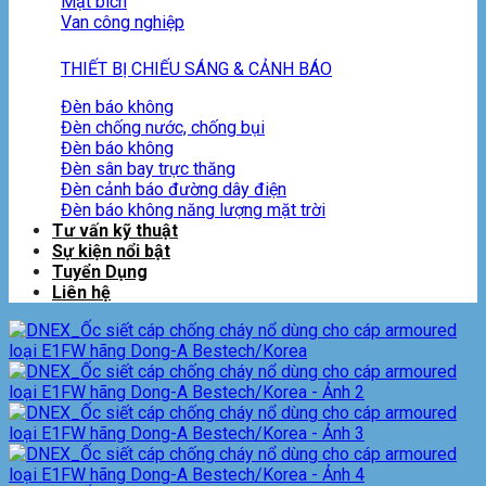
Mặt bích
Van công nghiệp
THIẾT BỊ CHIẾU SÁNG & CẢNH BÁO
Đèn báo không
Đèn chống nước, chống bụi
Đèn báo không
Đèn sân bay trực thăng
Đèn cảnh báo đường dây điện
Đèn báo không năng lượng mặt trời
Tư vấn kỹ thuật
Sự kiện nổi bật
Tuyển Dụng
Liên hệ