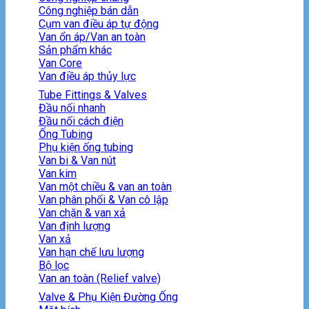
Công nghiệp bán dẫn
Cụm van điều áp tự động
Van ổn áp/Van an toàn
Sản phẩm khác
Van Core
Van điều áp thủy lực
Tube Fittings & Valves
Đầu nối nhanh
Đầu nối cách điện
Ống Tubing
Phụ kiện ống tubing
Van bi & Van nút
Van kim
Van một chiều & van an toàn
Van phân phối & Van cô lập
Van chặn & van xả
Van định lượng
Van xả
Van hạn chế lưu lượng
Bộ lọc
Van an toàn (Relief valve)
Valve & Phụ Kiện Đường Ống