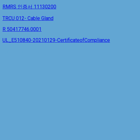
RMRS 인증서 11130200
TRCU 012- Cable Gland
R 50417746.0001
UL_E510840-20210129-CertificateofCompliance
Sản phẩm tương tự