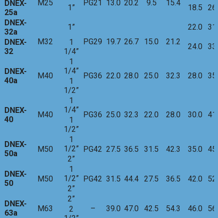
M25
PG21
13.0
20.2
9.5
15.4
DNEX-
1”
18.5
26
25a
DNEX-
1”
22.0
31
32a
M32
PG29
19.7
26.7
15.0
21.2
DNEX-
1
24.0
33
32
1/4”
1
1/4”
DNEX-
M40
PG36
22.0
28.0
25.0
32.3
28.0
35
40a
1
1/2”
1
1/4”
DNEX-
M40
PG36
25.0
32.3
22.0
28.0
30.0
41
40
1
1/2”
1
DNEX-
1/2”
M50
PG42
27.5
36.5
31.5
42.3
35.0
45
50a
2”
1
DNEX-
1/2”
M50
PG42
31.5
44.4
27.5
36.5
42.0
52
50
2”
2”
DNEX-
M63
–
39.0
47.0
42.5
54.3
46.0
56
2
63a