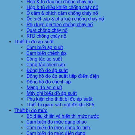
Hộp & tủ đấu nối chống cháy nổ
Hộp & tủ điều khiển chống cháy nổ
Ổ cắm & phích cắm chống cháy nổ
Ốc siết cáp & phụ kiện chống cháy nổ
Phụ kiện giá treo chống cháy nổ
Quạt chống cháy nổ
RTD chống cháy nổ
Thiết bị đo áp suất
Cảm biến áp suất
Cảm biến chênh áp
Công tắc áp suất
Công tắc chênh áp
Đồng hồ đo áp suất
Đồng hồ đo áp suất tiếp điểm điện
Đồng hồ đo chênh áp
Màng đo áp suất
Máy ghi biểu đồ áp suất
Phụ kiện cho thiết bị đo áp suất
Thiết bị giám sát mật độ khí SF6
Thiết bị đo mức
Bộ điều khiển và hiển thị mức nước
Cảm biến đo mức dạng phao
Cảm biến đo mức dạng từ tính
Cảm biến đo mức điện dung