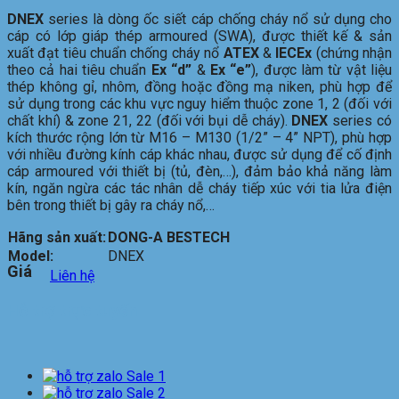
DNEX
series là dòng ốc siết cáp chống cháy nổ sử dụng cho
cáp có lớp giáp thép armoured (SWA), được thiết kế & sản
xuất đạt tiêu chuẩn chống cháy nổ
ATEX
&
IECEx
(chứng nhận
theo cả hai tiêu chuẩn
Ex “d”
&
Ex “e”
), được làm từ vật liệu
thép không gỉ, nhôm, đồng hoặc đồng mạ niken, phù hợp để
sử dụng trong các khu vực nguy hiểm thuộc zone 1, 2 (đối với
chất khí) & zone 21, 22 (đối với bụi dễ cháy).
DNEX
series có
kích thước rộng lớn từ M16 – M130 (1/2” – 4” NPT), phù hợp
với nhiều đường kính cáp khác nhau, được sử dụng để cố định
cáp armoured với thiết bị (tủ, đèn,…), đảm bảo khả năng làm
kín, ngăn ngừa các tác nhân dễ cháy tiếp xúc với tia lửa điện
bên trong thiết bị gây ra cháy nổ,…
Hãng sản xuất:
DONG-A BESTECH
Model:
DNEX
Giá
Liên hệ
Hỗ trợ trực tuyến
Sale 1
Sale 2