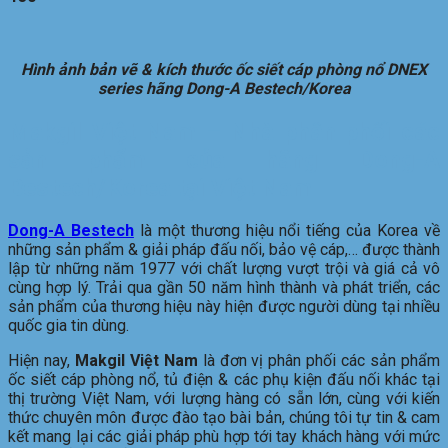
Hình ảnh bản vẽ & kích thước ốc siết cáp phòng nổ DNEX
series
hãng Dong-A Bestech/Korea
Makgil Việt Nam – Nhà phân phối các
sản phẩm của hãng Dong-A
Bestech/Korea tại Việt Nam
Dong-A Bestech
là một thương hiệu nổi tiếng của Korea về
những sản phẩm & giải pháp đấu nối, bảo vệ cáp,… được thành
lập từ những năm 1977 với chất lượng vượt trội và giá cả vô
cùng hợp lý. Trải qua gần 50 năm hình thành và phát triển, các
sản phẩm của thương hiệu này hiện được người dùng tại nhiều
quốc gia tin dùng.
Hiện nay,
Makgil Việt Nam
là đơn vị phân phối các sản phẩm
ốc siết cáp phòng nổ, tủ điện & các phụ kiện đấu nối khác tại
thị trường Việt Nam, với lượng hàng có sẵn lớn, cùng với kiến
thức chuyên môn được đào tạo bài bản, chúng tôi tự tin & cam
kết mang lại các giải pháp phù hợp tới tay khách hàng với mức