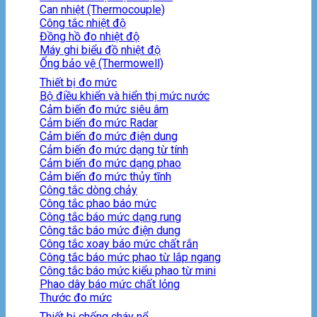
Can nhiệt (Thermocouple)
Công tắc nhiệt độ
Đồng hồ đo nhiệt độ
Máy ghi biểu đồ nhiệt độ
Ống bảo vệ (Thermowell)
Thiết bị đo mức
Bộ điều khiển và hiển thị mức nước
Cảm biến đo mức siêu âm
Cảm biến đo mức Radar
Cảm biến đo mức điện dung
Cảm biến đo mức dạng từ tính
Cảm biến đo mức dạng phao
Cảm biến đo mức thủy tĩnh
Công tắc dòng chảy
Công tắc phao báo mức
Công tắc báo mức dạng rung
Công tắc báo mức điện dung
Công tắc xoay báo mức chất rắn
Công tắc báo mức phao từ lắp ngang
Công tắc báo mức kiểu phao từ mini
Phao dây báo mức chất lỏng
Thước đo mức
Thiết bị chống cháy nổ