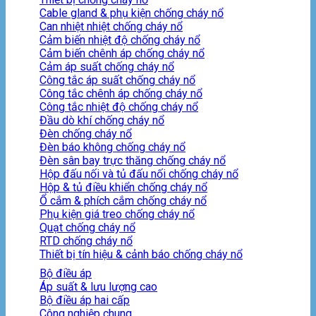
Cable gland & phụ kiện chống cháy nổ
Can nhiệt nhiệt chống cháy nổ
Cảm biến nhiệt độ chống cháy nổ
Cảm biến chênh áp chống cháy nổ
Cảm áp suất chống cháy nổ
Công tắc áp suất chống cháy nổ
Công tắc chênh áp chống cháy nổ
Công tắc nhiệt độ chống cháy nổ
Đầu dò khí chống cháy nổ
Đèn chống cháy nổ
Đèn báo không chống cháy nổ
Đèn sân bay trực thăng chống cháy nổ
Hộp đấu nối và tủ đấu nối chống cháy nổ
Hộp & tủ điều khiển chống cháy nổ
Ổ cắm & phích cắm chống cháy nổ
Phụ kiện giá treo chống cháy nổ
Quạt chống cháy nổ
RTD chống cháy nổ
Thiết bị tín hiệu & cảnh báo chống cháy nổ
Bộ điều áp
Áp suất & lưu lượng cao
Bộ điều áp hai cấp
Công nghiệp chung