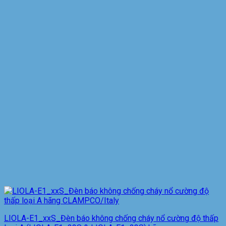
LIOLA-E1_xxS_Đèn báo không chống cháy nổ cường độ thấp