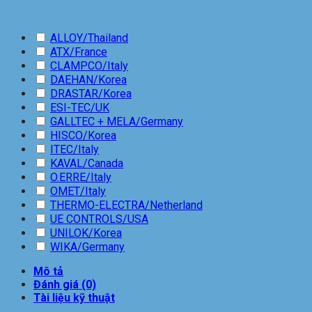
THƯƠNG HIỆU
ALLOY/Thailand
ATX/France
CLAMPCO/Italy
DAEHAN/Korea
DRASTAR/Korea
ESI-TEC/UK
GALLTEC + MELA/Germany
HISCO/Korea
ITEC/Italy
KAVAL/Canada
O.ERRE/Italy
OMET/Italy
THERMO-ELECTRA/Netherland
UE CONTROLS/USA
UNILOK/Korea
WIKA/Germany
Mô tả
Đánh giá (0)
Tài liệu kỹ thuật