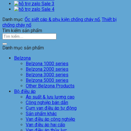
Sale 3
Sale 4
Danh mục:
Ốc siết cáp & phụ kiện chống cháy nổ
,
Thiết bị
chống cháy nổ
Tìm kiếm sản phẩm
Tìm
kiếm:
Danh mục sản phẩm
Belzona
Belzona 1000 series
Belzona 2000 series
Belzona 3000 series
Belzona 5000 series
Other Belzona Products
Bộ điều áp
Áp suất & lưu lượng cao
Công nghiệp bán dẫn
Cụm van điều áp tự động
Sản phẩm khác
Van điều áp công nghiệp
Van điều áp hai cấp
Van điều áp thủy lực