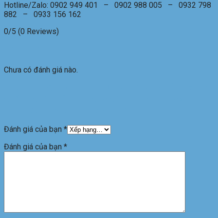
Hotline/Zalo: 0902 949 401 – 0902 988 005 – 0932 798
882 – 0933 156 162
0/5
(0 Reviews)
Đánh giá
Chưa có đánh giá nào.
Hãy là người đầu tiên nhận xét “DNEX_Ốc siết cáp
chống cháy nổ dùng cho cáp armoured loại E1FW
hãng Dong-A Bestech/Korea”
Đánh giá của bạn
*
Đánh giá của bạn
*