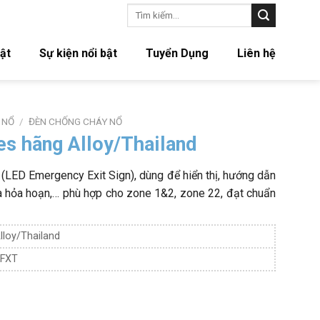
Tìm
kiếm:
ật
Sự kiện nổi bật
Tuyển Dụng
Liên hệ
 NỔ
/
ĐÈN CHỐNG CHÁY NỔ
es hãng Alloy/Thailand
(LED Emergency Exit Sign), dùng để hiển thị, hướng dẫn
ra hỏa hoạn,… phù hợp cho zone 1&2, zone 22, đạt chuẩn
lloy/Thailand
FXT