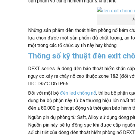
sản phẩm vô cùng nghiêm ngặt & khắt khe.
H
Những sản phẩm đèn thoát hiểm phòng nổ kém chất l
lựa chọn được một sản phẩm đủ chất lượng, an to
một trong các tổ chức uy tín này hay không.
Thông số kỹ thuật đèn exit ch
DFXT series là dòng đèn báo thoát hiểm khẩn cấp 
nguy cơ xảy ra cháy nổ cao thuộc zone 1&2 (đối với
IIIC T85°C Db IP66.
Đối với một bộ
đèn led chống nổ
, thì ba bộ phận q
dụng ba bộ phận này từ ba thương hiệu lớn nhất tr
đèn ≥ 80.000 giờ hoạt động và thời gian bảo hành t
Nguồn pin dự phòng từ Saft, Alloy sử dụng dòng pi
Nguồn pin này sẽ tự động sạc khi được cấp nguồn 
số chi tiết của dòng đèn thoát hiểm phòng nổ DFXT