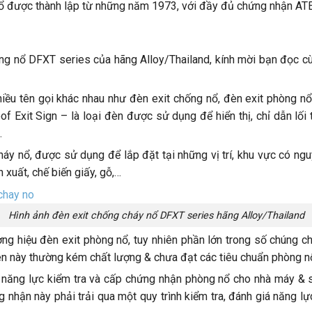
ổ được thành lập từ những năm 1973, với đầy đủ chứng nhận AT
hống nổ DFXT series của hãng Alloy/Thailand, kính mời bạn đọc cùn
iều tên gọi khác nhau như đèn exit chống nổ, đèn exit phòng nổ
of Exit Sign – là loại đèn được sử dụng để hiển thị, chỉ dẫn lố
…
áy nổ, được sử dụng để lắp đặt tại những vị trí, khu vực có ngu
xuất, chế biến giấy, gỗ,…
Hình ảnh đèn exit chống cháy nổ DFXT series hãng Alloy/Thailand
hương hiệu đèn exit phòng nổ, tuy nhiên phần lớn trong số chúng
 đèn này thường kém chất lượng & chưa đạt các tiêu chuẩn phòng n
 đủ năng lực kiểm tra và cấp chứng nhận phòng nổ cho nhà máy & 
ận này phải trải qua một quy trình kiểm tra, đánh giá năng lực