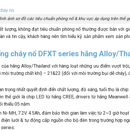
ình ảnh sơ đồ các tiêu chuẩn phòng nổ & khu vực áp dụng trên thế gi
ượng, không đạt tiêu chuẩn phòng nổ thường được bán với giá cả
àn và tin cậy, khách hàng nên tìm hiểu kỹ sản phẩm xem sản 
ống cháy nổ DFXT series hãng Alloy/Th
của hãng Alloy/Thailand với hàng loạt những ưu điểm vượt trội
 môi trường chất khí) – 21&22 (đối với môi trường bụi dễ cháy), 
uan trọng nhất quyết định đến chất lượng, độ sáng, tuổi thọ là chi
ên thế giới là chip LED từ hãng CREE, drivers từ hãng Meanwell
ối thiểu 05 năm.
n Ni-MH, 7.2V. 4.5Ah, đảm bảo thời gian làm việc từ 2~3 giờ hoạt
điện lưới & tự động cấp nguồn cho bộ đèn trong trường hợp ngu
 series: