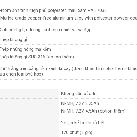
Nhôm sơn tĩnh điện phủ polyester, màu xám RAL 7032
(Marine grade copper-free aluminium alloy with polyester powder coa
Kính cường lực trong suốt chịu nhiệt và va đập
Thép không gỉ
Thép nhúng nóng mạ kẽm
Thép không gỉ SUS 316 (option thêm)
Chữ trắng trên bảng nền xanh lá cây (tham khảo hình phía trên – kh
lựa chọn loại phù hợp)
Không cần bảo trì
Ni-MH, 7.2V 2.25Ah
Ni-MH, 7.2V. 4.5Ah (option thêm)
24 giờ kể từ khi xả hết
120 phút (2 giờ)