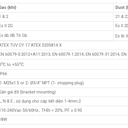
Gas (khí)
Dust (
1 & 2
21 & 2
Ex II 2G
Ex II 2
Ex db IIB T6 Gb
Ex tb I
ATEX TÜV CY 17 ATEX 0205814 X
EN 60079-0:2012+A11:2013, EN 60079-1:2014, EN 60079-31:2014, EN 
o
o
0
C to +55
C
IP66
2- M25x1.5 or 2- Ø3/4” NPT (1- stopping plug)
Gắn giá đỡ (bracket mounting)
L, N & E ; sử dụng cho cáp tiết diện 1-4mm.2
110-240V.ac 50/60Hz., THDi < 20%, P.F. ≥ 0.95
18W