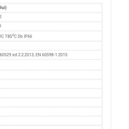
Bụi)
2
D
o
IIC T85
C Db IP66
60529 ed 2.2:2013, EN 60598-1:2015