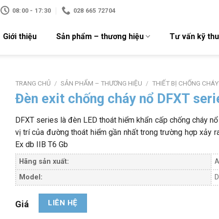
08:00 - 17:30
028 665 72704
Giới thiệu
Sản phẩm – thương hiệu
Tư vấn kỹ thu
TRANG CHỦ
/
SẢN PHẨM – THƯƠNG HIỆU
/
THIẾT BỊ CHỐNG CHÁY
Đèn exit chống cháy nổ DFXT seri
DFXT series là đèn LED thoát hiểm khẩn cấp chống cháy nổ 
vị trí của đường thoát hiểm gần nhất trong trường hợp xảy 
Ex db IIB T6 Gb
Hãng sản xuất:
A
Model:
D
LIÊN HỆ
Giá