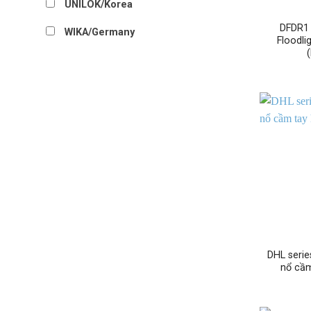
UNILOK/Korea
DFDR1 
WIKA/Germany
Floodli
DHL seri
nổ cầm