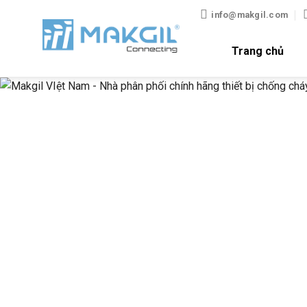
Bỏ
info@makgil.com
qua
nội
Trang chủ
dung