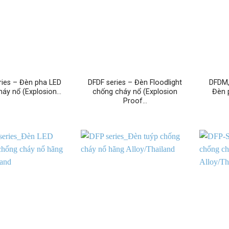
ries – Đèn pha LED
DFDF series – Đèn Floodlight
DFDM,
háy nổ (Explosion…
chống cháy nổ (Explosion
Đèn 
Proof…