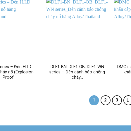
eries – Đèn H.I.D
DLF1-BN, DLF1-OB, DLF1-WN
DMG se
háy nổ (Explosion
series – Đèn cảnh báo chống
khẩ
Proof…
cháy…
1
2
3