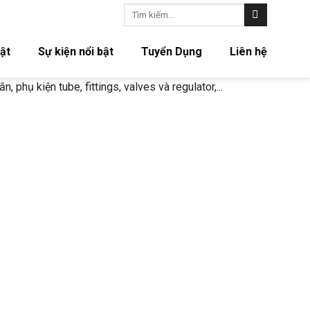
Tìm
kiếm:
ật
Sự kiện nổi bật
Tuyển Dụng
Liên hệ