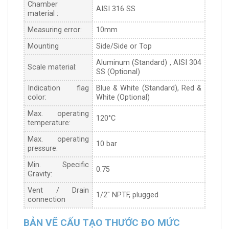
Chamber
AISI 316 SS
material :
Measuring error:
10mm
Mounting
Side/Side or Top
Aluminum (Standard) , AISI 304
Scale material:
SS (Optional)
Indication flag
Blue & White (Standard), Red &
color:
White (Optional)
Max. operating
120°C
temperature:
Max. operating
10 bar
pressure:
Min. Specific
0.75
Gravity:
Vent / Drain
1/2″ NPTF, plugged
connection
BẢN VẼ CẤU TẠO THƯỚC ĐO MỨC