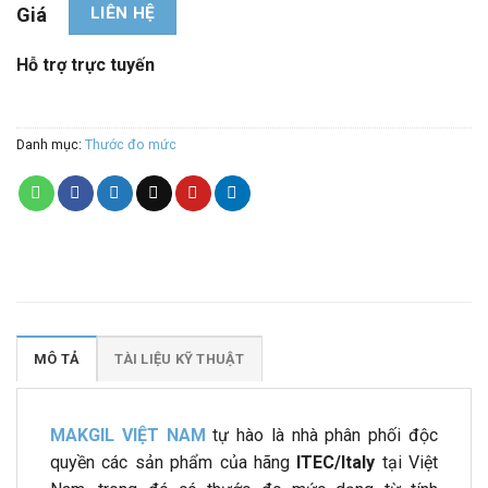
LIÊN HỆ
Giá
Hỗ trợ trực tuyến
Danh mục:
Thước đo mức
Sale 1
Sale 2
Sale 3
Sale 4
MÔ TẢ
TÀI LIỆU KỸ THUẬT
MAKGIL VIỆT NAM
tự hào là nhà phân phối độc
quyền các sản phẩm của hãng
ITEC/Italy
tại Việt