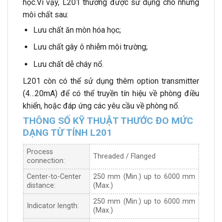
học.Vì vậy, L201 thường được sử dụng cho những
môi chất sau:
Lưu chất ăn mòn hóa học;
Lưu chất gây ô nhiễm môi trường;
Lưu chất dễ cháy nổ.
L201 còn có thể sử dụng thêm option transmitter
(4…20mA) để có thể truyền tín hiệu về phòng điều
khiển, hoặc đáp ứng các yêu cầu về phòng nổ.
THÔNG SỐ KỸ THUẬT THƯỚC ĐO MỨC
DẠNG TỪ TÍNH L201
Process
Threaded / Flanged
connection:
Center-to-Center
250 mm (Min.) up to 6000 mm
distance:
(Max.)
250 mm (Min.) up to 6000 mm
Indicator length:
(Max.)